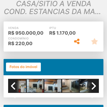
CASA/SITIO A VENDA
COND. ESTANCIAS DA MATA
LAGOA
SANTA/JABOTICATUBAS-
VENDA
IPTU
R$
950.000,00
R$
1.170,00
MG
CONDOMÍNIO
R$
220,00
Fotos do imóvel
Previous
Next