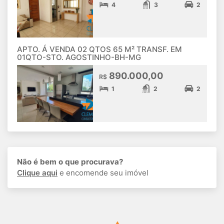
4
3
2
APTO. Á VENDA 02 QTOS 65 M² TRANSF. EM
01QTO-STO. AGOSTINHO-BH-MG
890.000,00
R$
1
2
2
Não é bem o que procurava?
Clique aqui
e encomende seu imóvel