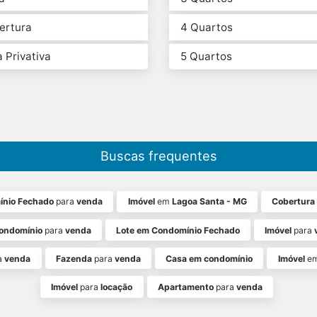
ertura
4 Quartos
 Privativa
5 Quartos
Buscas frequentes
ínio Fechado
para
venda
Imóvel
em
Lagoa Santa - MG
Cobertura
ondomínio
para
venda
Lote em Condomínio Fechado
Imóvel
para
a
venda
Fazenda
para
venda
Casa em condomínio
Imóvel
e
Imóvel
para
locação
Apartamento
para
venda