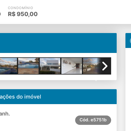
CONDOMÍNIO
0
R$
950,00
Next
ações do imóvel
anh.
Cód.
e5751b