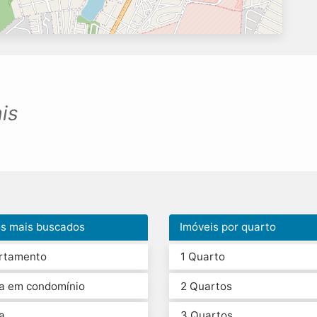
is
os mais buscados
Imóveis por quarto
rtamento
1 Quarto
a em condomínio
2 Quartos
a
3 Quartos