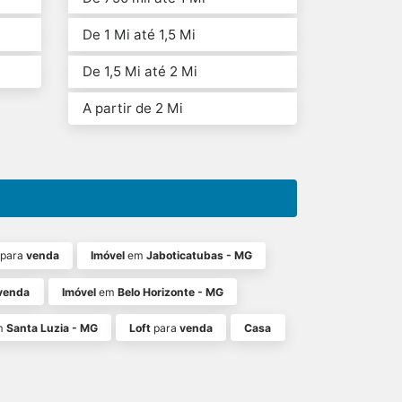
De 1 Mi até 1,5 Mi
De 1,5 Mi até 2 Mi
A partir de 2 Mi
para
venda
Imóvel
em
Jaboticatubas - MG
venda
Imóvel
em
Belo Horizonte - MG
m
Santa Luzia - MG
Loft
para
venda
Casa