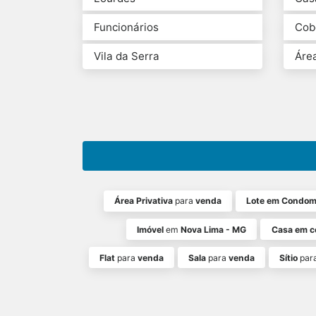
Funcionários
Cob
Vila da Serra
Área
Área Privativa
para
venda
Lote em Condom
Imóvel
em
Nova Lima - MG
Casa em c
Flat
para
venda
Sala
para
venda
Sítio
par