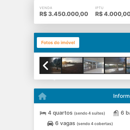
VENDA
IPTU
R$
3.450.000,00
R$
4.000,0
Fotos do imóvel
Previous
Inform
4 quartos
6 b
(sendo 4 suítes)
6 vagas
(sendo 4 cobertas)